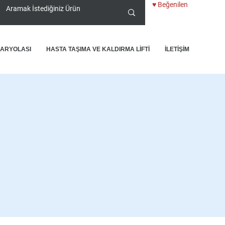
♥ Beğenilen
KARYOLASI
HASTA TAŞIMA VE KALDIRMA LİFTİ
İLETİŞİM