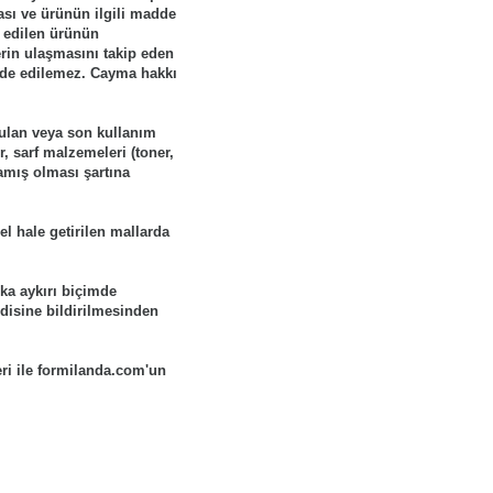
ası ve ürünün ilgili madde
m edilen ürünün
erin ulaşmasını takip eden
iade edilemez. Cayma hakkı
ozulan veya son kullanım
, sarf malzemeleri (toner,
amış olması şartına
zel hale getirilen mallarda
uka aykırı biçimde
ndisine bildirilmesinden
ri ile formilanda.com'un