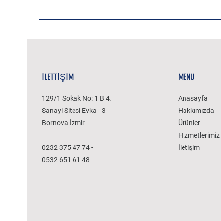
İLETTİŞİM
MENU
129/1 Sokak No: 1 B 4.
Anasayfa
Sanayi Sitesi Evka - 3
Hakkımızda
Bornova İzmir
Ürünler
Hizmetlerimiz
0232 375 47 74 -
İletişim
0532 651 61 48