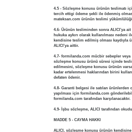
4.5 - Sözleşme konusu ürünün teslimatı iç
tercih ettigi ödeme şekli ile ödenmiş olmas
mateksan.com ürünün teslimi yükümlülüğü
4.6- Ürünün tesliminden sonra ALICI'ya ait
hukuka aykırı olarak kullanılması nedeni i
kendisine teslim edilmiş olması kaydıyla ü
ALICI'ya aittir.
4.7- formilanda.com mücbir sebepler veya 
sözleşme konusu ürünü süresi içinde tesli
edilmesini, sözleşme konusu ürünün varsa 
kadar ertelenmesi haklarından birini kullan
defaten ödenir.
4.8- Garanti belgesi ile satılan ürünlerden 
yapılması için formilanda.com gönderilebili
formilanda.com tarafından karşılanacaktır.
4.9- İşbu sözleşme, ALICI tarafından okudu
MADDE 5 - CAYMA HAKKI
ALICI, sözleşme konusu ürünün kendisine ve