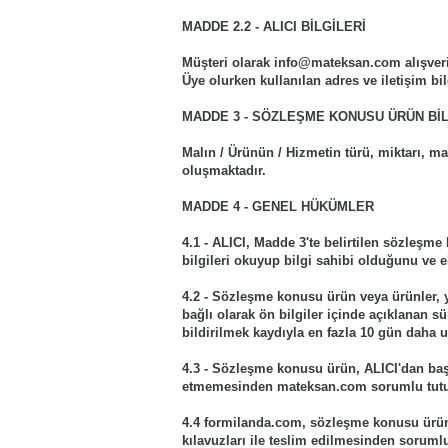
MADDE 2.2 - ALICI BİLGİLERİ
Müşteri olarak info@mateksan.com alışveriş
Üye olurken kullanılan adres ve iletişim bilg
MADDE 3 - SÖZLEŞME KONUSU ÜRÜN BİL
Malın / Ürünün / Hizmetin türü, miktarı, ma
oluşmaktadır.
MADDE 4 - GENEL HÜKÜMLER
4.1 - ALICI, Madde 3'te belirtilen sözleşme 
bilgileri okuyup bilgi sahibi olduğunu ve e
4.2 - Sözleşme konusu ürün veya ürünler, y
bağlı olarak ön bilgiler içinde açıklanan s
bildirilmek kaydıyla en fazla 10 gün daha uz
4.3 - Sözleşme konusu ürün, ALICI'dan başka
etmemesinden mateksan.com sorumlu tut
4.4 formilanda.com, sözleşme konusu ürünün
kılavuzları ile teslim edilmesinden soruml