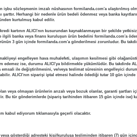
in işbu sözleşmenin imzalı nüshasının formilanda.com'a ulaştırılmış olm
ı şarttır. Herhangi bir nedenle ürün bedeli ödenmez veya banka kayıtlarınd
nden kurtulmuş kabul edilir.
 kredi kartının ALICI'nın kusurundan kaynaklanmayan bir şekilde yetkisiz
le ilgili banka veya finans kuruluşun ürün bedelini formilanda.com'a öd
rünün 3 gün içinde formilanda.com'a gönderilmesi zorunludur. Bu takdir
nakliyeyi engelleyen hava muhalefeti, ulaşımın kesilmesi gibi olağanüst
m edemez ise, durumu ALICI'ya bildirmekle yükümlüdür. Bu takdirde ALIC
emsali ile değiştirilmesini, ve/veya teslimat süresinin engelleyici dur
abilir. ALICI'nın siparişi iptal etmesi halinde ödediği tutar 10 gün içind
olan veya olmayan ürünlerin arızalı veya bozuk olanlar, garanti şartları i
r. Bu tür gönderimlerde (sipariş tarihinden itibaren 15 gün içinde ise) k
m kabul ediyorum tıklamasıyla geçerli olacaktır.
ya gösterdiği adresteki kişi/kuruluşa tesliminden itibaren (7) gün için