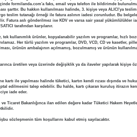
çinde formilanda.com'a faks, email veya telefon ile bildirimde bulunulm
ı şarttır. Bu hakkın kullanılması halinde, 3. kişiye veya ALICI'ya tesli
go teslim tutanağı örneği ile fatura aslının iadesi zorunludur. Bu belgel
ilir. Fatura aslı gönderilmez ise KDV ve varsa sair yasal yükümlülükler 
SATICI tarafından karşılanır.
er, tek kullanımlık ürünler, kopyalanabilir yazılım ve programlar, hızlı b
nılamaz. Her türlü yazılım ve programlar, DVD, VCD, CD ve kasetler, piller
anılması, ürünün ambalajının açılmamış, bozulmamış ve ürünün kullanılm
yarınca üretilen veya üzerinde değişiklik ya da ilaveler yapılarak kişiye ö
 kartı ile yapılması halinde tüketici, kartın kendi rızası dışında ve huk
tal edilmesini talep edebilir. Bu halde, kartı çıkaran kuruluş itirazın ke
ciye iade eder.
e Ticaret Bakanlığınca ilan edilen değere kadar Tüketici Hakem Heyetle
kilidir.
bu sözleşmenin tüm koşullarını kabul etmiş sayılacaktır.