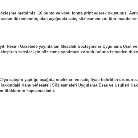
i sözleşme metnimizi 16 punto ve koyu fontta print ederek okuyunuz. Ayrıc
afımızdan düzenlenmiş olan aşağıdaki satış sözleşmemizin tüm maddelerin
ayılı Resmi Gazetede yayınlanan Mesafeli Sözleşmeler Uygulama Usul ve
ekleştiren satışlar için sözleşme yapılması zorunluluğuna istinaden dü
 satışını yaptığı, aşağıda nitelikleri ve satış fiyatı belirtilen ürünün satı
ı Hakkındaki Kanun-Mesafeli Sözleşmeleri Uygulama Esas ve Usulleri Ha
ümlülüklerinin kapsamaktadır.