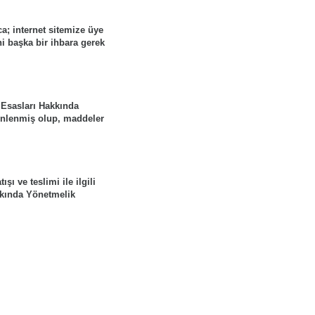
a; internet sitemize üye
i başka bir ihbara gerek
 Esasları Hakkında
zenlenmiş olup, maddeler
şı ve teslimi ile ilgili
kkında Yönetmelik