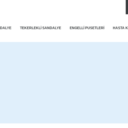
DALYE
TEKERLEKLİ SANDALYE
ENGELLİ PUSETLERİ
HASTA 