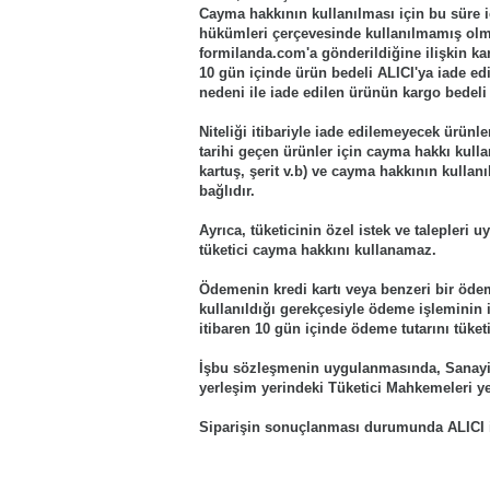
Cayma hakkının kullanılması için bu süre i
hükümleri çerçevesinde kullanılmamış olmas
formilanda.com'a gönderildiğine ilişkin kar
10 gün içinde ürün bedeli ALICI'ya iade ed
nedeni ile iade edilen ürünün kargo bedeli 
Niteliği itibariyle iade edilemeyecek ürünl
tarihi geçen ürünler için cayma hakkı kulla
kartuş, şerit v.b) ve cayma hakkının kull
bağlıdır.
Ayrıca, tüketicinin özel istek ve talepleri u
tüketici cayma hakkını kullanamaz.
Ödemenin kredi kartı veya benzeri bir ödeme
kullanıldığı gerekçesiyle ödeme işleminin ip
itibaren 10 gün içinde ödeme tutarını tüketi
İşbu sözleşmenin uygulanmasında, Sanayi v
yerleşim yerindeki Tüketici Mahkemeleri yet
Siparişin sonuçlanması durumunda ALICI iş