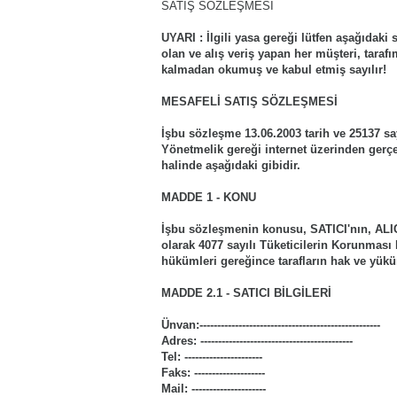
SATIŞ SÖZLEŞMESİ
UYARI : İlgili yasa gereği lütfen aşağıdak
olan ve alış veriş yapan her müşteri, tar
kalmadan okumuş ve kabul etmiş sayılır!
MESAFELİ SATIŞ SÖZLEŞMESİ
İşbu sözleşme 13.06.2003 tarih ve 25137 s
Yönetmelik gereği internet üzerinden gerç
halinde aşağıdaki gibidir.
MADDE 1 - KONU
İşbu sözleşmenin konusu, SATICI'nın, ALICI'ya
olarak 4077 sayılı Tüketicilerin Korunmas
hükümleri gereğince tarafların hak ve yük
MADDE 2.1 - SATICI BİLGİLERİ
Ünvan:---------------------------------------------------
Adres: -------------------------------------------
Tel: ----------------------
Faks: --------------------
Mail: ---------------------