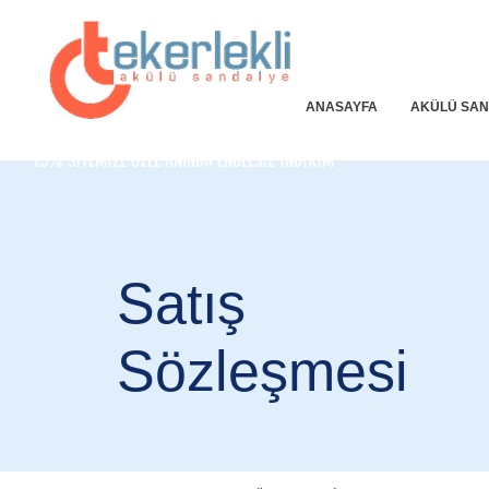
ANASAYFA
AKÜLÜ SAN
25% SİTEMİZE ÖZEL ANINDA ENGELSİZ İNDİRİM
Satış
Sözleşmesi