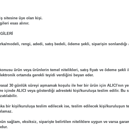
 sitesine üye olan kişi.
ileri esas alınır.
GİLERİ
rka/modeli, rengi, adedi, satış bedeli, ödeme şekli, siparişin sonlandığı
konusu ürün veya ürünlerin temel nitelikleri, satış fiyatı ve ödeme şekli i
lektronik ortamda gerekli teyidi verdiğini beyan eder.
asal 30 günlük süreyi aşmamak koşulu ile her bir ürün için ALICI'nın ye
üre içinde ALICI veya gösterdiği adresteki kişi/kuruluşa teslim edilir. Bu
atılabilir.
 bir kişi/kuruluşa teslim edilecek ise, teslim edilecek kişi/kuruluşun t
ulamaz.
 sağlam, eksiksiz, siparişte belirtilen niteliklere uygun ve varsa garan
udur.