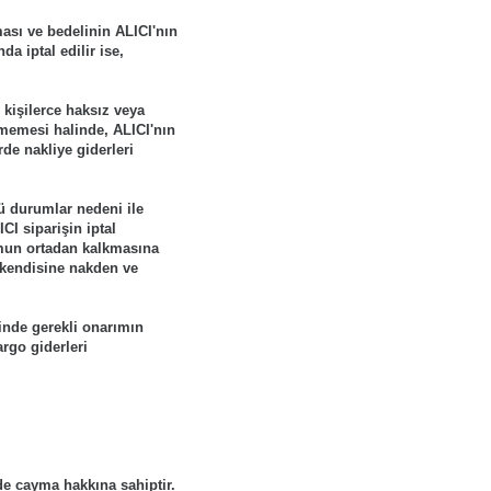
ası ve bedelinin ALICI'nın
a iptal edilir ise,
 kişilerce haksız veya
ememesi halinde, ALICI'nın
de nakliye giderleri
ü durumlar nedeni ile
I siparişin iptal
umun ortadan kalkmasına
e kendisine nakden ve
çinde gerekli onarımın
argo giderleri
de cayma hakkına sahiptir.