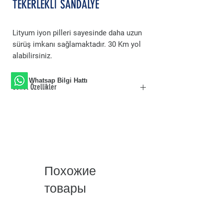
TEKERLEKLİ SANDALYE
Lityum iyon pilleri sayesinde daha uzun
sürüş imkanı sağlamaktadır. 30 Km yol
alabilirsiniz.
Whatsap Bilgi Hattı
Genel Özellikler
Güçlü Akü
Lityum iyon pilleri sayesinde daha uzun
sürüş imkanı sağlamaktadır. 30 Km yol
alabilirsiniz.
Hemen Kullanıma Hazır
Gövde yapısı aluminyumdan üretilmiş,
Похожие
bataryalarını çıkarmaya gerek kalmadan
katlanabilir şase yapısına sahip.
товары
Çıkabilen Ayak Destekleri
Çıkarabilir ve yüksekliği ayarlanabilir ayak
koyma yerleri sayesinde hasta transferi
artık daha kolay.