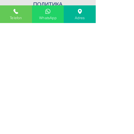
ПОЛИТИКА
ПОЛИТИКА ПРОДАЖ
Telefon
WhatsApp
Adres
ДОСТАВКА ПРОДУКТА
ДОСТАВКА И ВОЗВРАТ
СПОСОБЫ ОПЛАТЫ
ПОДПИСАТЬСЯ НА НАШ САЙТ
ПОЛУЧИТЕ 15% СКИДКУ ДЛЯ
НАШИХ ПОДПИСАННЫХ
КЛИЕНТОВ
Адрес электронной
почты
Представлять на рассмотр