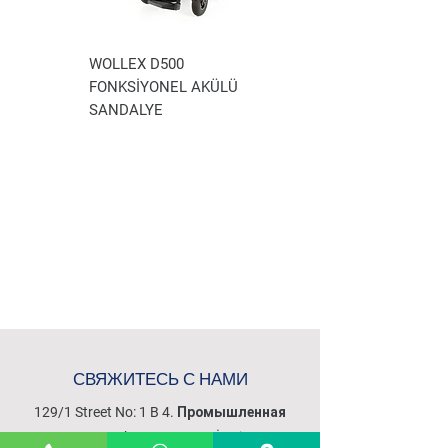
WOLLEX D500
WOLLEX WG-P100
FONKSİYONEL AKÜLÜ
AKÜLÜ TEKERLEKLİ
SANDALYE
SANDALYE
СВЯЖИТЕСЬ С НАМИ
129/1 Street No: 1 B 4. Промышленная
зона Evka - 3 Bornova İzmir