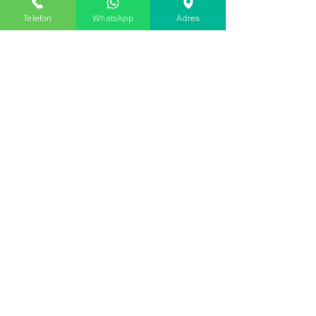
Telefon
WhatsApp
Adres
0232 375 47 74
-
0532 651 61 48
МЕНЮ
Домашняя страница
о нас
Продукты
Наши услуги
Коммуникация
ПОЛИТИКА
ПОЛИТИКА ПРОДАЖ
ДОСТАВКА ПРОДУКТА
ДОСТАВКА И ВОЗВРАТ
СПОСОБЫ ОПЛАТЫ