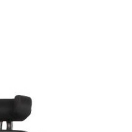
er için bizim ile iletişime geçiniz.
 satın alacağınız
Wollex W127 Akülü
andalyesi
hiç bir sebep
 Günü içerisinde iade edebilirsiniz.
sözleşmesi gereği bizim bir hizmet
ak sizlere sunduğumuz bir
i şartının sizlere hak olabilmesi için
ızca kullanılmamış ve herhangi bir
emiş olması durumunda geçerlidir.
sı halinde 30 gün içerisinde iade
feli satışlar gereği sebepsiz
eli müşteriye aittir.
i sandalye
modellerinden Wollex
i Çocuk Sandalyesi en uygun