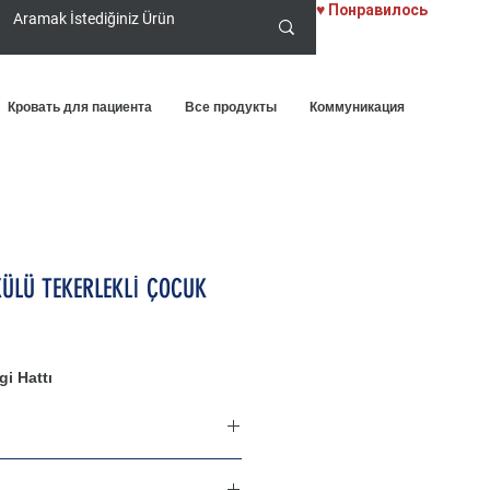
♥ Понравилось
Кровать для пациента
Все продукты
Коммуникация
ÜLÜ TEKERLEKLİ ÇOCUK
i Hattı
 pratik kullanımlı akülü tekerlekli