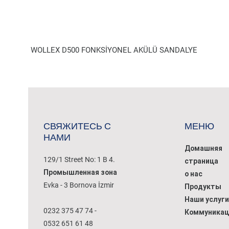
WOLLEX D500 FONKSİYONEL AKÜLÜ SANDALYE
СВЯЖИТЕСЬ С
МЕНЮ
НАМИ
Домашняя
129/1 Street No: 1 B 4.
страница
Промышленная зона
о нас
Evka - 3 Bornova İzmir
Продукты
Наши услуги
0232 375 47 74 -
Коммуникац
0532 651 61 48