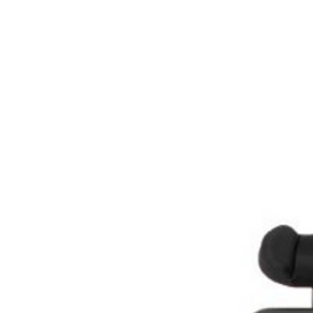
adres ve diğer bilgil
İnternet üzerinden
Tekerlekli Çocuk S
göstermeksizin 7 İş
Bu mesafeli satış 
prosedürümüz olar
imkandır. Bu garant
bu ürünün, tarafın
yerine zarar gelm
Ürünün ayıplı olma
edebilirsiniz. Mesa
iadelerde Kargo Bed
Wollex akülü tekerlekl
W127 Akülü Tekerlekl
fiyatlara burada.