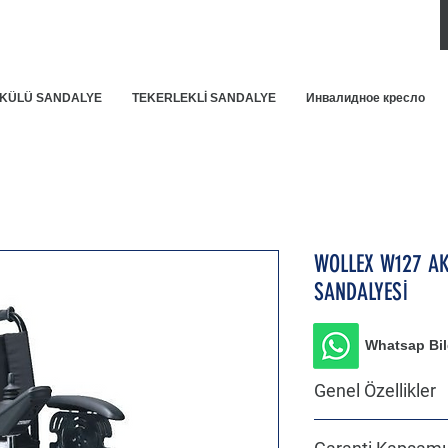
KÜLÜ SANDALYE
TEKERLEKLİ SANDALYE
Инвалидное кресло
WOLLEX W127 AK
SANDALYESİ
Whatsap Bilg
Genel Özellikler
Ekonomik fiyatlı ve