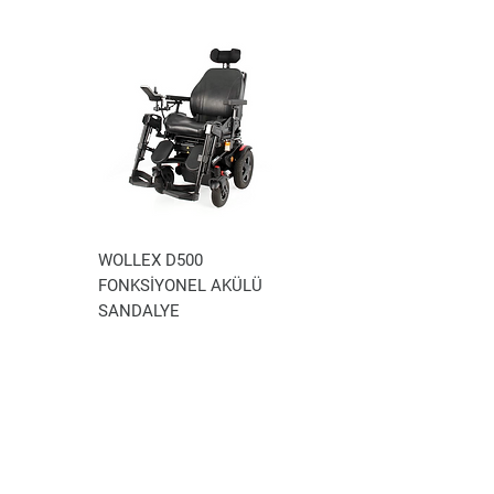
WOLLEX D500
WOLLEX WG-P100
FONKSİYONEL AKÜLÜ
AKÜLÜ TEKERLEKLİ
SANDALYE
SANDALYE