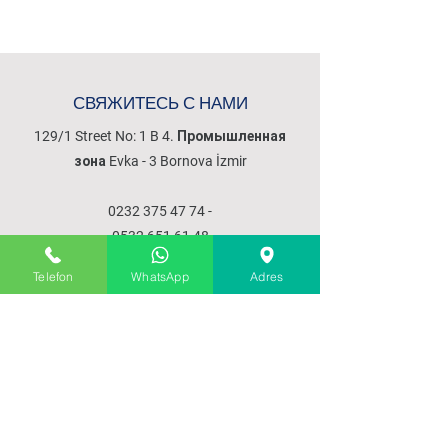
СВЯЖИТЕСЬ С НАМИ
129/1 Street No: 1 B 4. Промышленная
зона Evka - 3 Bornova İzmir
0232 375 47 74
-
0532 651 61 48
Telefon
WhatsApp
Adres
МЕНЮ
Домашняя страница
о нас
Продукты
Наши услуги
Коммуникация