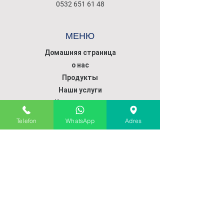
0532 651 61 48
МЕНЮ
Домашняя страница
о нас
Продукты
Наши услуги
Коммуникация
Telefon
WhatsApp
Adres
ПОЛИТИКА
ПОЛИТИКА ПРОДАЖ
ДОСТАВКА ПРОДУКТА
ДОСТАВКА И ВОЗВРАТ
СПОСОБЫ ОПЛАТЫ
ПОДПИСАТЬСЯ НА НАШ САЙТ