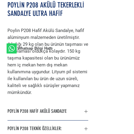
POYLİN P208 AKÜLÜ TEKERLEKLİ
SANDALYE ULTRA HAFİF
Poylin P208 Hafif Akülü Sandalye, hafif
alüminyum malzemeden üretilmiştir.
Ağırlığı 29 kg olan bu ürünün taşıması ve
Whatsap Bilgi Hattı
depolaması oldukça kolaydır. 150 kg
taşıma kapasitesi olan bu ürünümüz
hem iç mekan hem dış mekan
kullanımına uygundur. Lityum pil sistemi
ile kullanılan bu ürün de uzun süreli,
kaliteli ve sağlıklı sürüşler yapmanız
mümkündür.
POYLİN P208 HAFİF AKÜLÜ SANDALYE
Poylin P208 Hafif Akülü Sandalye, hafif
POYLİN P208 TEKNİK ÖZELLİKLER:
alüminyum malzemeden üretilmiştir. Ağırlığı