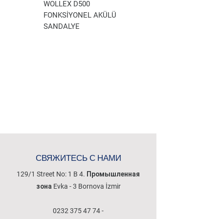
WOLLEX D500
WOLLEX WG-P100
FONKSİYONEL AKÜLÜ
AKÜLÜ TEKERLEKLİ
SANDALYE
SANDALYE
СВЯЖИТЕСЬ С НАМИ
129/1 Street No: 1 B 4. Промышленная
зона Evka - 3 Bornova İzmir
0232 375 47 74
-