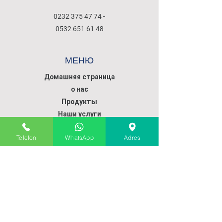
0232 375 47 74
-
0532 651 61 48
МЕНЮ
Домашняя страница
о нас
Продукты
Наши услуги
Коммуникация
Telefon
WhatsApp
Adres
ПОЛИТИКА
ПОЛИТИКА ПРОДАЖ
ДОСТАВКА ПРОДУКТА
ДОСТАВКА И ВОЗВРАТ
СПОСОБЫ ОПЛАТЫ