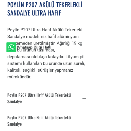
POYLİN P207 AKÜLÜ TEKERLEKLİ
SANDALYE ULTRA HAFİF
Poylin P207 Ultra Hafif Akülü Tekerlekli
Sandalye modelimiz hafif alüminyum
malzemeden üretilmiştir. Ağırlığı 19 kg
Whatsap Bilgi Hattı
olan bu ürünün taşıması,
depolaması oldukça kolaydır. Lityum pil
sistemi kullanılan bu üründe uzun süreli,
kaliteli, sağlıklı sürüşler yapmanız
mümkündür.
Poylin P207 Ultra Hafif Akülü Tekerlekli
Sandalye
Alüminyum ve katlanabilir şasesi sayesinde
Poylin P207 Ultra Hafif Akülü Tekerlekli
hem hafif hemde portatif bir şekilde ürünü
Sandalye
muhafaza edip depolayabilirsiniz. Güçlü