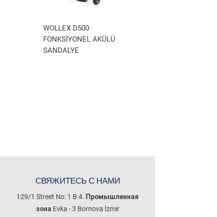
WOLLEX D500
WOLLEX WG-P100
FONKSİYONEL AKÜLÜ
AKÜLÜ TEKERLEKLİ
SANDALYE
SANDALYE
СВЯЖИТЕСЬ С НАМИ
129/1 Street No: 1 B 4. Промышленная
зона Evka - 3 Bornova İzmir