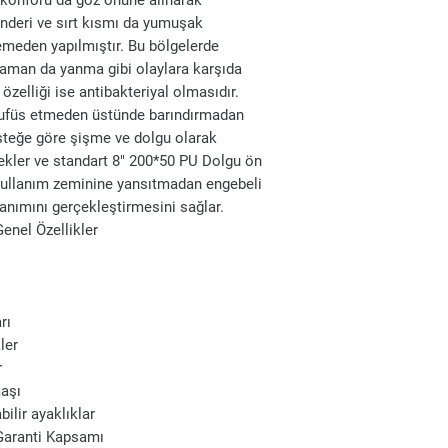
 konforu da göz önüne alınarak
nderi ve sırt kısmı da yumuşak
meden yapılmıştır. Bu bölgelerde
aman da yanma gibi olaylara karşıda
zelliği ise antibakteriyal olmasıdır.
a nufüs etmeden üstünde barındırmadan
 İsteğe göre şişme ve dolgu olarak
rlekler ve standart 8" 200*50 PU Dolgu ön
ı kullanım zeminine yansıtmadan engebeli
lanımını gerçekleştirmesini sağlar.
enel Özellikler
rı
ler
r
maşı
bilir ayaklıklar
 Garanti Kapsamı