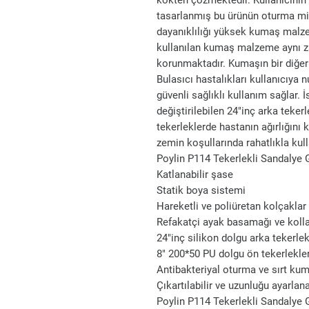
kökten çözmektedir. Kullanıcının
tasarlanmış bu ürünün oturma mi
dayanıklılığı yüksek kumaş malze
kullanılan kumaş malzeme aynı z
korunmaktadır. Kumaşın bir diğer ö
Bulasıcı hastalıkları kullanıcıy
güvenli sağlıklı kullanım sağlar.
değiştirilebilen 24"inç arka teke
tekerleklerde hastanın ağırlığın
zemin koşullarında rahatlıkla kul
Poylin P114 Tekerlekli Sandalye G
Katlanabilir şase
Statik boya sistemi
Hareketli ve poliüretan kolçaklar
Refakatçi ayak basamağı ve kolla
24"inç silikon dolgu arka tekerlek
8" 200*50 PU dolgu ön tekerlekle
Antibakteriyal oturma ve sırt ku
Çıkartılabilir ve uzunluğu ayarlana
Poylin P114 Tekerlekli Sandalye