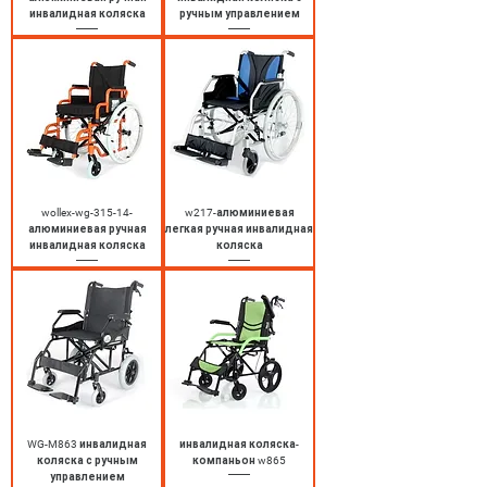
инвалидная коляска
ручным управлением
wollex-wg-315-14-
w217-алюминиевая
алюминиевая ручная
легкая ручная инвалидная
инвалидная коляска
коляска
WG-M863 инвалидная
инвалидная коляска-
коляска с ручным
компаньон w865
управлением