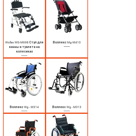
Wollex WG-M698 Стул для
Воллекс Mg-M410
ванны и туалета на
колесиках
Воллекс Wg - M314
Воллекс Wg - M313