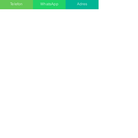
Telefon
WhatsApp
Adres
СВЯЖИТЕСЬ С НАМИ
129/1 Street No: 1 B 4. Промышленная
зона Evka - 3 Bornova İzmir
0232 375 47 74
-
0532 651 61 48
МЕНЮ
Домашняя страница
о нас
Продукты
Наши услуги
Коммуникация