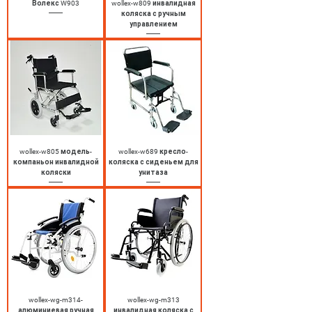
Волекс W903
wollex-w809 инвалидная
коляска с ручным
управлением
wollex-w805 модель-
wollex-w689 кресло-
компаньон инвалидной
коляска с сиденьем для
коляски
унитаза
wollex-wg-m314-
wollex-wg-m313
алюминиевая ручная
инвалидная коляска с