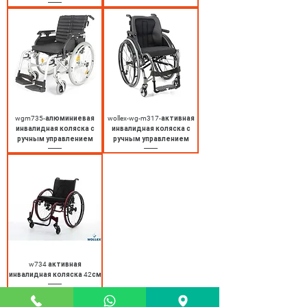
wgm735-алюминиевая
wollex-wg-m317-активная
инвалидная коляска с
инвалидная коляска с
ручным управлением
ручным управлением
w734 активная
инвалидная коляска 42см