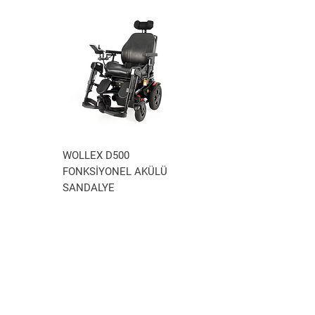
* Ayakların geriye düşmesini engelleyen
kargo gönderimleri müşteriye aittir.
ayarlı topukluk ve baldırlık bandı,
* Refakatçı kullanımına uygun ergonomik
geniş kolçaklar,
* Geriye düşmeyi önleyici destek tekerleri,
* Kullanıcı emniyet kemeri,
* Taşımada kolaylık sağlayan çıkabilir akü
kutusu ve katlanabilir sırt dayama yeri,
* Kontrol kumandasını boyunuza göre
ayarlanabilirsiniz.
WOLLEX D500
WOLLEX WG-P100
* Sürüş mod da joystick bırakıldığında
otomatik firen sistemi durmayı sağlamak
FONKSİYONEL AKÜLÜ
AKÜLÜ TEKERLEKLİ
için devreye girecektir. Eğimli yollarda da
SANDALYE
SANDALYE
otomatik firen sistemi durmanızı
sağlayacaktır.
* Elektrik güvenliğini sağlamak için 30A
termik sigorta kullanılmaktadır.
* İç mekanda iz yapmayan gri havalı arka
teker ve havalı ön teker.