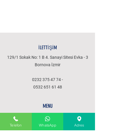
İLETTİŞİM
129/1 Sokak No: 1 B 4. Sanayi Sitesi Evka - 3
Bornova İzmir
0232 375 47 74
-
0532 651 61 48
MENU
Anasayfa
Hakkımızda
Telefon
WhatsApp
Adres
Ürünler