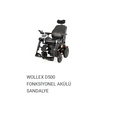
WOLLEX D500
WOLLEX WG-P100
FONKSİYONEL AKÜLÜ
AKÜLÜ TEKERLEKLİ
SANDALYE
SANDALYE