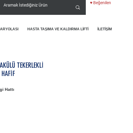
♥ Beğenilen
KARYOLASI
HASTA TAŞIMA VE KALDIRMA LİFTİ
İLETİŞİM
 AKÜLÜ TEKERLEKLİ
 HAFİF
i Hattı