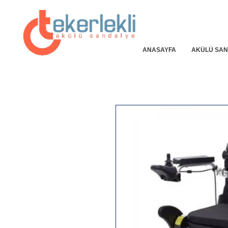
ANASAYFA
AKÜLÜ SAN
25% SİTEMİZE ÖZEL ANINDA ENGELSİZ İNDİRİM