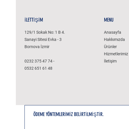
İLETTİŞİM
MENU
129/1 Sokak No: 1 B 4.
Anasayfa
Sanayi Sitesi Evka - 3
Hakkımızda
Bornova İzmir
Ürünler
Hizmetlerimiz
0232 375 47 74 -
İletişim
0532 651 61 48
ÖDEME YÖNTEMLERİMİZ BELİRTİLMİŞTİR.