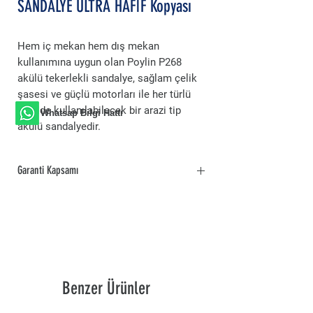
SANDALYE ULTRA HAFİF Kopyası
Hem iç mekan hem dış mekan
kullanımına uygun olan Poylin P268
akülü tekerlekli sandalye, sağlam çelik
şasesi ve güçlü motorları ile her türlü
arazide kullanılabilecek bir arazi tip
Whatsap Bilgi Hattı
akülü sandalyedir.
Garanti Kapsamı
2 Yıl Poylin Medikal Tedarikçi Firması
tarafından Yedek Parça ve Ürün Garanti
kapsamındadır. Garanti Kapsamı süresinde,
fabrika hatalarından doğan kusurlarda
kargo maliyetleri tedarikçi firma tarafından
karşılanır. Müşteri tarafından gönderilen
Benzer Ürünler
kargolar anlaşmalı kargo şirketi ile
gönderildiği takdirde maliyeti tedarikçi firma