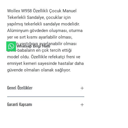
Wollex W958 Özellikli Çocuk Manuel
Tekerlekli Sandalye, çocuklar için
yapılmış tekerlekli sandalye modelidir.
Alüminyum gövdeden oluşması, oturma
yer ve sırt kısmı ayarlabilir olması,
boyun yastığının ayarlanabilir olması
Whatsap Bilgi Hattı
anne-babaların en çok tercih ettiği
model oldu. Özellikle refekatçi freni ve
emniyet kemeri sayesinde hastalar daha
güvende olmaları olanak sağlıyor.
Genel Özellikler
GENEL ÖZELLİKLER:
Garanti Kapsamı
Ayarlanabilir ayak koyma yeri sayesinde
kullanım kolaylığı sağlar.
Wollex W958 özellikli çocuk manuel
Katlanabilir özelliği sayesinde kolayca
tekerlekli sandalye2 Yıl Ürün 10 Yıl Yedek
depolama yapabilirsiniz.