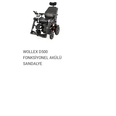
WOLLEX D500
WOLLEX WG-P100
FONKSİYONEL AKÜLÜ
AKÜLÜ TEKERLEKLİ
SANDALYE
SANDALYE