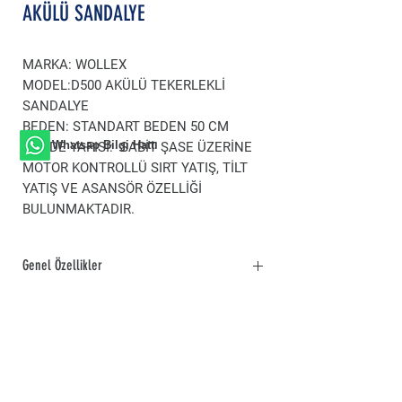
AKÜLÜ SANDALYE
MARKA:
WOLLEX
MODEL:D500
AKÜLÜ TEKERLEKLİ
SANDALYE
BEDEN
: STANDART BEDEN 50 CM
Whatsap Bilgi Hattı
GÖVDE YAPISI
: SABİT ŞASE ÜZERİNE
MOTOR KONTROLLÜ SIRT YATIŞ, TİLT
YATIŞ VE ASANSÖR ÖZELLİĞİ
BULUNMAKTADIR.
Genel Özellikler
MARKA:
WOLLEX
MODEL:D500
AKÜLÜ TEKERLEKLİ
SANDALYE
BEDEN
: STANDART BEDEN 50 CM
GÖVDE YAPISI
: SABİT ŞASE ÜZERİNE
MOTOR KONTROLLÜ SIRT YATIŞ, TİLT