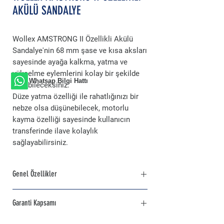
AKÜLÜ SANDALYE
Wollex AMSTRONG II Özellikli Akülü
Sandalye'nin 68 mm şase ve kısa aksları
sayesinde ayağa kalkma, yatma ve
yükselme eylemlerini kolay bir şekilde
Whatsap Bilgi Hattı
yapabileceksiniz.
Düze yatma özelliği ile rahatlığınızı bir
nebze olsa düşünebilecek, motorlu
kayma özelliği sayesinde kullanıcın
transferinde ilave kolaylık
sağlayabilirsiniz.
Genel Özellikler
Ekonomik fiyatlı ve pratik kullanımlı
Garanti Kapsamı
akülü tekerlekli sandalye modelleri birçok
engelli kullanıcılar için ilk tercihtir
Wollex AMSTRONG II özellikli akülü