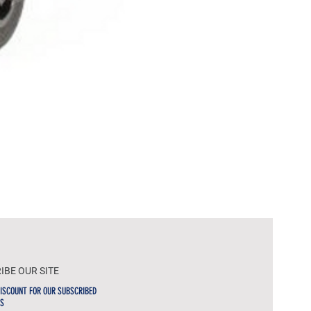
WOL
IBE OUR SITE
ISCOUNT FOR OUR SUBSCRIBED
S