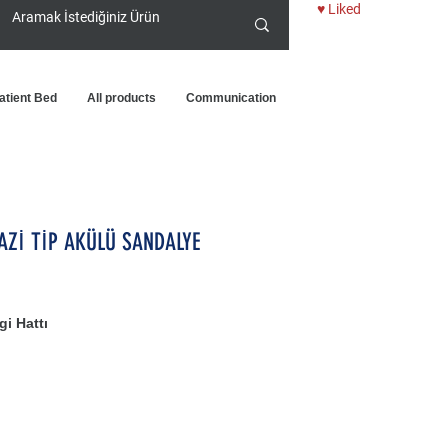
♥ Liked
atient Bed
All products
Communication
AZİ TİP AKÜLÜ SANDALYE
i Hattı