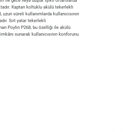
eri ile gece veya düşük ışıklı ortamlarda
dır. Kaptan koltuklu akülü tekerlekli
 uzun süreli kullanımlarda kullanıcısının
r. Sırt yatar tekerlekli
an Poylin P268, bu özelliği ile akülü
 imkânı sunarak kullanıcısının konforunu