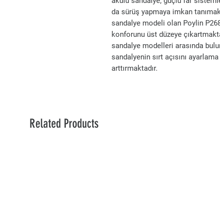
akülü sandalye, güçlü far sisteml
da sürüş yapmaya imkan tanımakta
sandalye modeli olan Poylin P268,
konforunu üst düzeye çıkartmaktadı
sandalye modelleri arasında bulun
sandalyenin sırt açısını ayarlama
arttırmaktadır.
Related Products