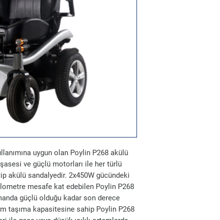
lanımına uygun olan Poylin P268 akülü
şasesi ve güçlü motorları ile her türlü
i tip akülü sandalyedir. 2x450W gücündeki
ilometre mesafe kat edebilen Poylin P268
amanda güçlü olduğu kadar son derece
ram taşıma kapasitesine sahip Poylin P268