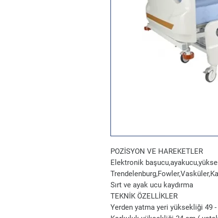
POZİSYON VE HAREKETLER
Elektronik başucu,ayakucu,yüksek
Trendelenburg,Fowler,Vasküler,K
Sırt ve ayak ucu kaydırma
TEKNİK ÖZELLİKLER
Yerden yatma yeri yüksekliği 49 - 