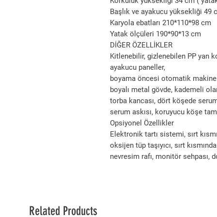
Korkuluk yüksekliği 34 cm ( yata
Başlık ve ayakucu yüksekliği 49 
Karyola ebatları 210*110*98 cm
Yatak ölçüleri 190*90*13 cm
DİĞER ÖZELLİKLER
Kitlenebilir, gizlenebilen PP yan k
ayakucu paneller,
boyama öncesi otomatik makinele
boyalı metal gövde, kademeli olar
torba kancası, dört köşede serum 
serum askısı, koruyucu köşe tampon
Opsiyonel Özellikler
Elektronik tartı sistemi, sırt kı
oksijen tüp taşıyıcı, sırt kısmınd
nevresim rafı, monitör sehpası, d
Related Products