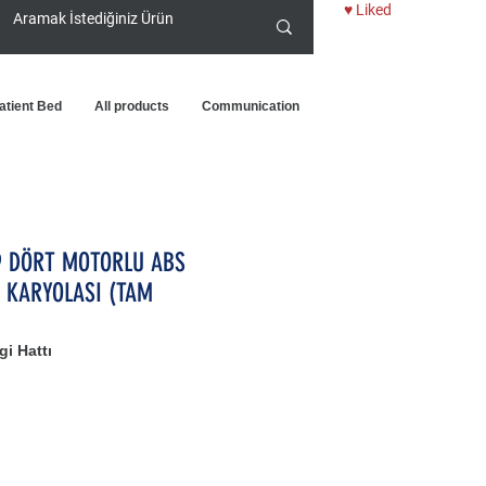
♥ Liked
atient Bed
All products
Communication
 DÖRT MOTORLU ABS
 KARYOLASI (TAM
i Hattı