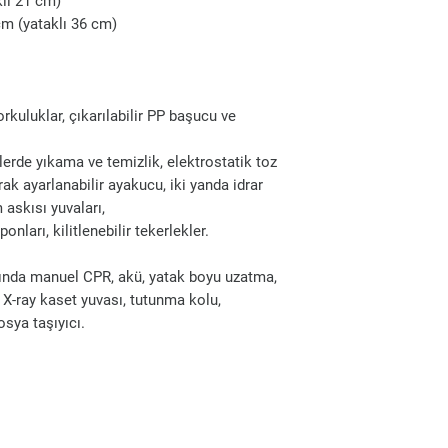
klı 21 cm)
cm (yataklı 36 cm)
orkuluklar, çıkarılabilir PP başucu ve
rde yıkama ve temizlik, elektrostatik toz
ak ayarlanabilir ayakucu, iki yanda idrar
askısı yuvaları,
ları, kilitlenebilir tekerlekler.
smında manuel CPR, akü, yatak boyu uzatma,
a X-ray kaset yuvası, tutunma kolu,
osya taşıyıcı.