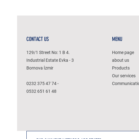
CONTACT US
MENU
129/1 Street No: 1 B 4.
Home page
Industrial Estate Evka - 3
about us
Bornova İzmir
Products
Our services
0232 375 47 74 -
Communicati
0532 651 61 48