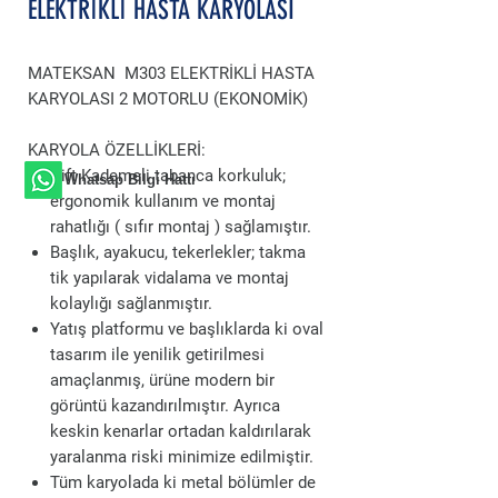
ELEKTRİKLİ HASTA KARYOLASI
MATEKSAN M303 ELEKTRİKLİ HASTA
KARYOLASI 2 MOTORLU (EKONOMİK)
KARYOLA ÖZELLİKLERİ:
Çift Kademeli tabanca korkuluk;
Whatsap Bilgi Hattı
ergonomik kullanım ve montaj
rahatlığı ( sıfır montaj ) sağlamıştır.
Başlık, ayakucu, tekerlekler; takma
tik yapılarak vidalama ve montaj
kolaylığı sağlanmıştır.
Yatış platformu ve başlıklarda ki oval
tasarım ile yenilik getirilmesi
amaçlanmış, ürüne modern bir
görüntü kazandırılmıştır. Ayrıca
keskin kenarlar ortadan kaldırılarak
yaralanma riski minimize edilmiştir.
Tüm karyolada ki metal bölümler de