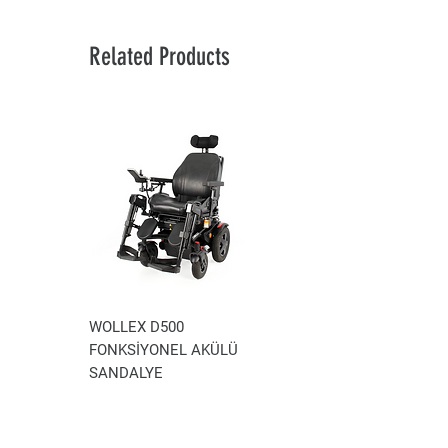
Related Products
WOLLEX D500
WOLLEX WG-P100
FONKSİYONEL AKÜLÜ
AKÜLÜ TEKERLEKLİ
SANDALYE
SANDALYE