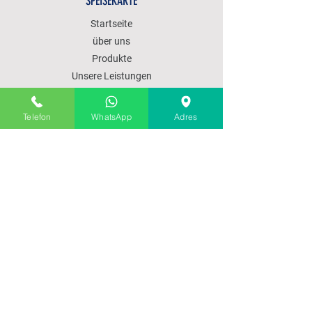
SPEISEKARTE
Startseite
über uns
Produkte
Unsere Leistungen
Kommunikation
Telefon
WhatsApp
Adres
POLITIK
VERKAUFSPOLITIK
PRODUKTLIEFERUNG
VERSAND UND RÜCKGABE
ZAHLUNGSMETHODEN
ABONNIEREN SIE UNSERE WEBSITE
ERHALTEN SIE 15 % RABATT FÜR UNSERE
ABONNIERTEN KUNDEN