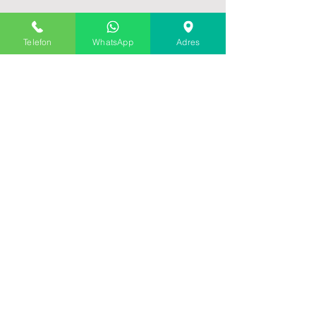
POLITIK
Telefon
WhatsApp
Adres
VERKAUFSPOLITIK
PRODUKTLIEFERUNG
VERSAND UND RÜCKGABE
ZAHLUNGSMETHODEN
ABONNIEREN SIE UNSERE WEBSITE
ERHALTEN SIE 15 % RABATT FÜR UNSERE
ABONNIERTEN KUNDEN
E-Mail-Addresse
einreichen