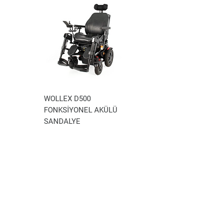
WOLLEX D500
WOLLEX WG-P100
FONKSİYONEL AKÜLÜ
AKÜLÜ TEKERLEKLİ
SANDALYE
SANDALYE