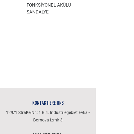
FONKSİYONEL AKÜLÜ
AKÜLÜ TEKERLEKLİ
SANDALYE
SANDALYE
KONTAKTIERE UNS
129/1 Straße Nr.: 1 B 4. Industriegebiet Evka -
Bornova İzmir 3