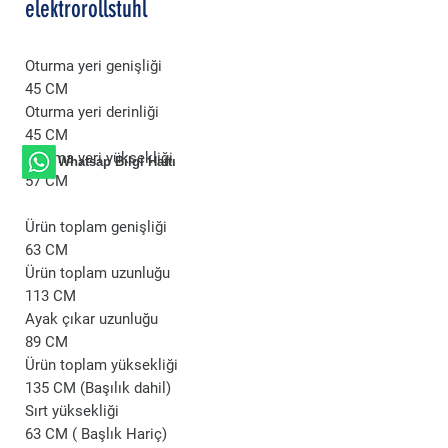
elektrorollstuhl
Oturma yeri genişliği
45 CM
Oturma yeri derinliği
45 CM
Oturma yeri yüksekliği
Whatsap Bilgi Hattı
57 CM
Ürün toplam genişliği
63 CM
Ürün toplam uzunluğu
113 CM
Ayak çıkar uzunluğu
89 CM
Ürün toplam yüksekliği
135 CM (
Başılık dahil)
Sırt yüksekliği
63 CM ( Başlık Hariç)