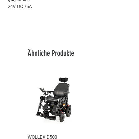
24V DC /5A
Ähnliche Produkte
WOLLEX D500
WOLLEX WG-P100