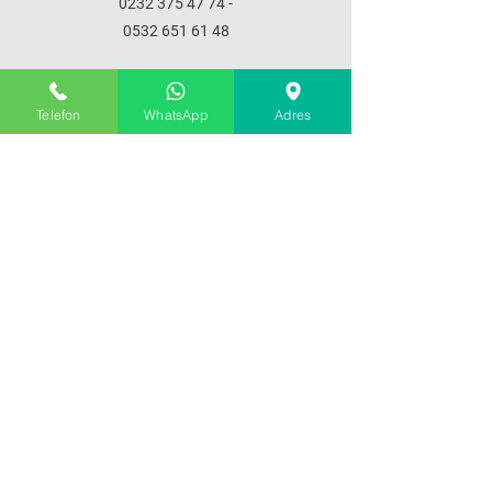
0232 375 47 74
-
0532 651 61 48
SPEISEKARTE
Telefon
WhatsApp
Adres
Startseite
über uns
Produkte
Unsere Leistungen
Kommunikation
POLITIK
VERKAUFSPOLITIK
PRODUKTLIEFERUNG
VERSAND UND RÜCKGABE
ZAHLUNGSMETHODEN