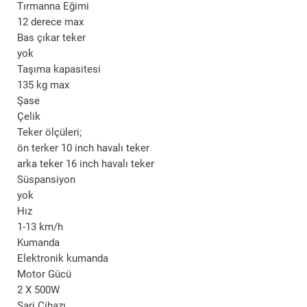
Tırmanna Eğimi
12 derece max
Bas çıkar teker
yok
Taşıma kapasitesi
135 kg max
Şase
Çelik
Teker ölçüleri;
ön terker 10 inch havalı teker
arka teker 16 inch havalı teker
Süspansiyon
yok
Hız
1-13 km/h
Kumanda
Elektronik kumanda
Motor Gücü
2 X 500W
Şarj Cihazı