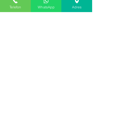
Telefon
WhatsApp
Adres
VERKAUFSPOLITIK
PRODUKTLIEFERUNG
VERSAND UND RÜCKGABE
ZAHLUNGSMETHODEN
ABONNIEREN SIE UNSERE WEBSITE
ERHALTEN SIE 15 % RABATT FÜR UNSERE
ABONNIERTEN KUNDEN
E-Mail-Addresse
einreichen