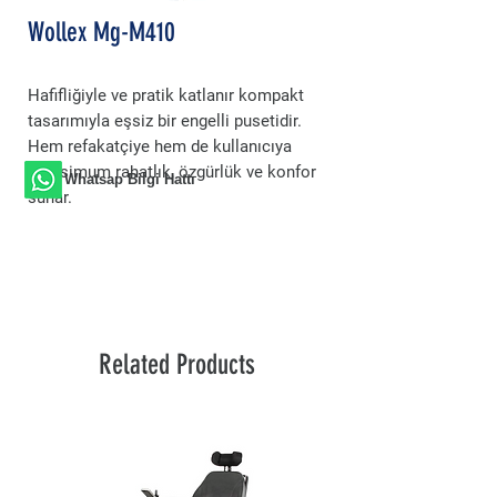
Wollex Mg-M410
Hafifliğiyle ve pratik katlanır kompakt
tasarımıyla eşsiz bir engelli pusetidir.
Hem refakatçiye hem de kullanıcıya
maksimum rahatlık, özgürlük ve konfor
Whatsap Bilgi Hattı
sunar.
Related Products