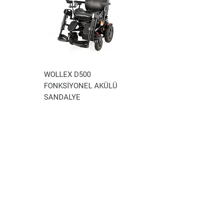
WOLLEX D500
WOLLEX WG-P100
FONKSİYONEL AKÜLÜ
AKÜLÜ TEKERLEKLİ
SANDALYE
SANDALYE