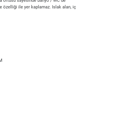
a örtüsü sayesinde banyo / WC de
 özelliği ile yer kaplamaz. Islak alan, iç
CM