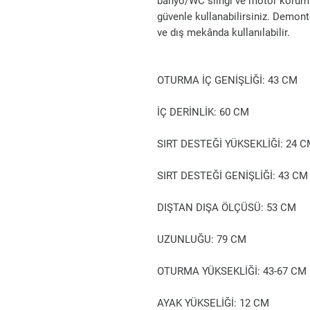
banyo/WC slingi ve motor korum
güvenle kullanabilirsiniz. Demonte
ve dış mekânda kullanılabilir.
OTURMA İÇ GENİŞLİĞİ: 43 CM
İÇ DERİNLİK: 60 CM
SIRT DESTEĞİ YÜKSEKLİĞİ: 24 
SIRT DESTEĞİ GENİŞLİĞİ: 43 CM
DIŞTAN DIŞA ÖLÇÜSÜ: 53 CM
UZUNLUĞU: 79 CM
OTURMA YÜKSEKLİĞİ: 43-67 CM
AYAK YÜKSELİĞİ: 12 CM