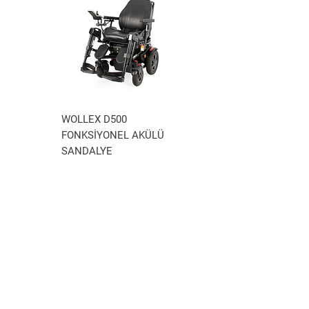
WOLLEX D500
WOLLEX WG-P100
FONKSİYONEL AKÜLÜ
AKÜLÜ TEKERLEKLİ
SANDALYE
SANDALYE