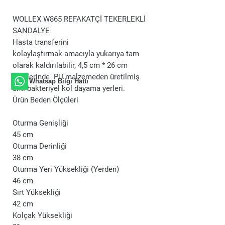
WOLLEX W865 REFAKATÇİ TEKERLEKLİ
SANDALYE
Hasta transferini
kolaylaştırmak amacıyla yukarıya tam
olarak kaldırılabilir, 4,5 cm * 26 cm
ölçülerinde PU malzemeden üretilmiş
Whatsap Bilgi Hattı
anti-bakteriyel kol dayama yerleri.
Ürün Beden Ölçüleri
Oturma Genişliği
45 cm
Oturma Derinliği
38 cm
Oturma Yeri Yüksekliği (Yerden)
46 cm
Sırt Yüksekliği
42 cm
Kolçak Yüksekliği