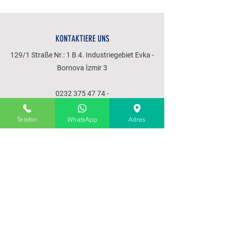
KONTAKTIERE UNS
129/1 Straße Nr.: 1 B 4. Industriegebiet Evka -
Bornova İzmir 3
0232 375 47 74
-
0532 651 61 48
Telefon
WhatsApp
Adres
SPEISEKARTE
Startseite
über uns
Produkte
Unsere Leistungen
Kommunikation