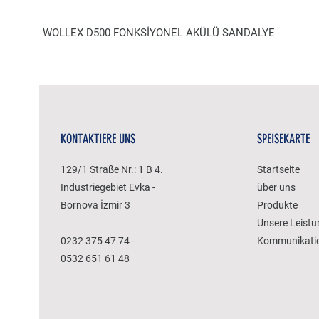
WOLLEX D500 FONKSİYONEL AKÜLÜ SANDALYE
KONTAKTIERE UNS
SPEISEKARTE
129/1 Straße Nr.: 1 B 4.
Startseite
Industriegebiet Evka -
über uns
Bornova İzmir 3
Produkte
Unsere Leist
0232 375 47 74 -
Kommunikati
0532 651 61 48