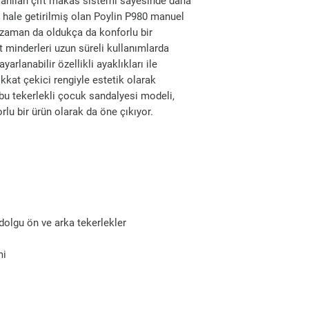
llanılan çift makas sistemi sayesinde daha
 hale getirilmiş olan Poylin P980 manuel
 zaman da oldukça da konforlu bir
 minderleri uzun süreli kullanımlarda
rlanabilir özellikli ayaklıkları ile
kkat çekici rengiyle estetik olarak
bu tekerlekli çocuk sandalyesi modeli,
rlu bir ürün olarak da öne çıkıyor.
dolgu ön ve arka tekerlekler
mi