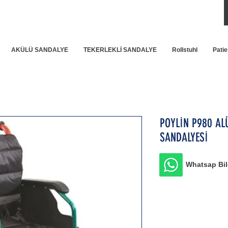
AKÜLÜ SANDALYE
TEKERLEKLİ SANDALYE
Rollstuhl
Patie
POYLİN P980 A
SANDALYESİ
Whatsap Bilg