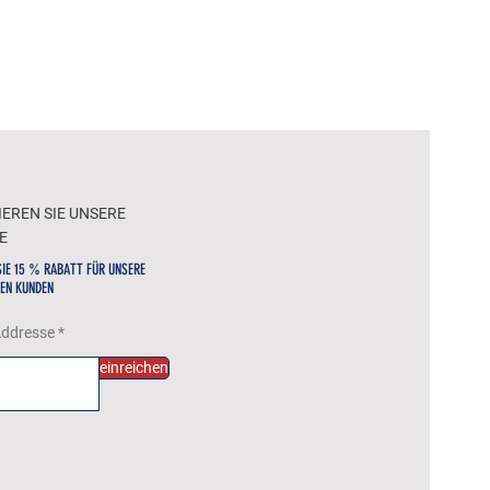
WOL
EREN SIE UNSERE
E
SIE 15 % RABATT FÜR UNSERE
EN KUNDEN
Addresse
einreichen