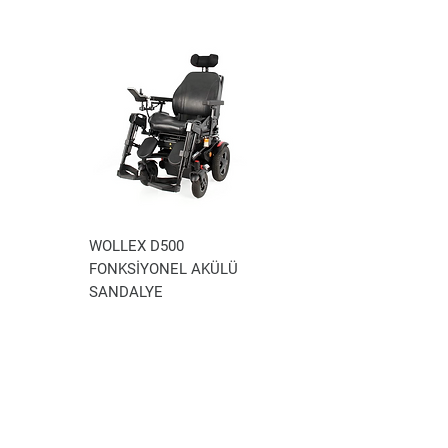
WOLLEX D500
WOLLEX WG-P100
FONKSİYONEL AKÜLÜ
AKÜLÜ TEKERLEKLİ
SANDALYE
SANDALYE