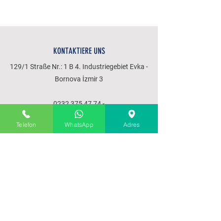
KONTAKTIERE UNS
129/1 Straße Nr.: 1 B 4. Industriegebiet Evka -
Bornova İzmir 3
0232 375 47 74
-
0532 651 61 48
Telefon
WhatsApp
Adres
SPEISEKARTE
Startseite
über uns
Produkte
Unsere Leistungen
Kommunikation