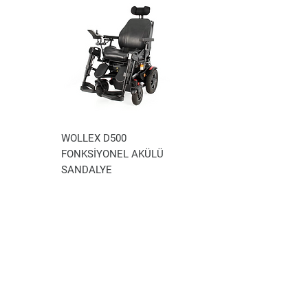
WOLLEX D500
WOLLEX WG-P100
FONKSİYONEL AKÜLÜ
AKÜLÜ TEKERLEKLİ
SANDALYE
SANDALYE