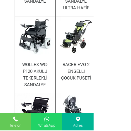
SANDALYE
SANDALYE
ULTRA HAFİF
WOLLEX WG-
RACER EVO 2
P120 AKÜLÜ
ENGELLİ
TEKERLEKLİ
ÇOCUK PUSETİ
SANDALYE
Telefon
WhatsApp
Adres