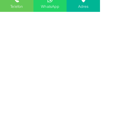
Telefon
WhatsApp
Adres
سياسات
سياسة المبيعات
ايصال المنتج
الشحن والإرجاع
طرق الدفع
اشترك في موقعنا
احصل على خصم 15٪ لعملائنا المشتركين
عنوان البريد الإلكتروني
إرسال