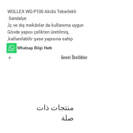
WOLLEX WG-P100 Akülü Tekerlekli
Sandalye
İç ve dış mekânlar da kullanıma uygun,
Gövde yapısı çelikten üretilmiş,
katlanılabilir şase yapısına sahip,
Whatsap Bilgi Hattı
Genel Özellikler
İç ve dış mekânlar da kullanıma uygun,
Gövde yapısı çelikten üretilmiş,
katlanılabilir şase yapısına sahip,
Gövde rengi siyah,
Oturma ve sırt şilte rengi siyah,
Kullanıcı transferinde kolaylık sağlayan
منتجات ذات
geriye doğru katlanan kol koyma yeri,
Çıkabilir ve ayak boyunuza göre
صلة
ayarlanabilir ayak koyma yeri,
Ayakların geriye düşmesini engelleyen
ayarlı ayak bandı,