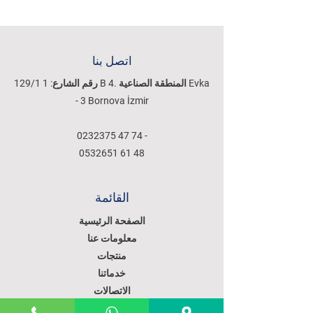
اتصل بنا
129/1 رقم الشارع: 1 B 4. المنطقة الصناعية Evka
- 3 Bornova İzmir
0232375 47 74
-
0532651 61 48
القائمة
الصفحة الرئيسية
معلومات عنا
منتجات
خدماتنا
الاتصالات