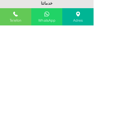
خدماتنا
الاتصالات
Telefon
WhatsApp
Adres
سياسات
سياسة المبيعات
ايصال المنتج
الشحن والإرجاع
طرق الدفع
اشترك في موقعنا
احصل على خصم 15٪ لعملائنا المشتركين
عنوان البريد الإلكتروني
إرسال