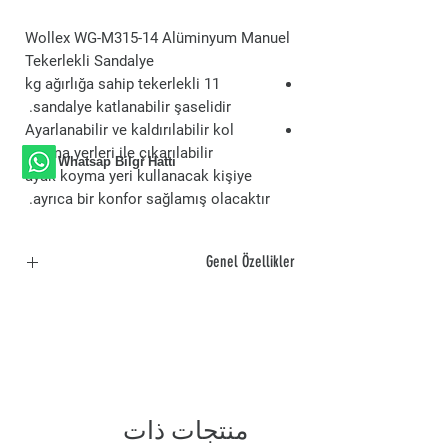
Wollex WG-M315-14 Alüminyum Manuel
Tekerlekli Sandalye
11 kg ağırlığa sahip tekerlekli
sandalye katlanabilir şaselidir.
Ayarlanabilir ve kaldırılabilir kol
koyma yerleri ile çıkarılabilir
Whatsap Bilgi Hattı
ayak koyma yeri kullanacak kişiye
ayrıca bir konfor sağlamış olacaktır.
Genel Özellikler
Katlanabilir şase
11 kg ağırlık
Çıkarılabilir ayak koyma yeri
Ayarlanabilir ve kaldırılabilir kol koyma
yeri
Bas-çıkar arka tekerlekler
منتجات ذات
75 kg taşıma kapasitesi