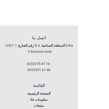
اتصل بنا
129/1 رقم الشارع: 1 B 4. المنطقة الصناعية Evka
- 3 Bornova İzmir
0232375 47 74
-
0532651 61 48
القائمة
الصفحة الرئيسية
معلومات عنا
منتجات