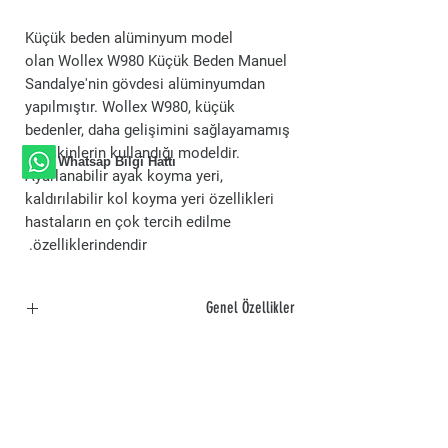
Küçük beden alüminyum model
olan Wollex W980 Küçük Beden Manuel
Sandalye'nin gövdesi alüminyumdan
yapılmıştır. Wollex W980, küçük
bedenler, daha gelişimini sağlayamamış
yetişkinlerin kullandığı modeldir.
Whatsap Bilgi Hattı
Ayarlanabilir ayak koyma yeri,
kaldırılabilir kol koyma yeri özellikleri
hastaların en çok tercih edilme
özelliklerindendir.
Genel Özellikler
GENEL ÖZELLİKLER:
Ayarlanabilir ayak koyma yeri sayesinde
kullanım kolaylığı sağlar.
Katlanabilir özelliği sayesinde kolayca
depolama yapabilirsiniz.