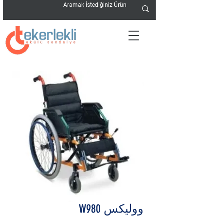
ووليكس W980