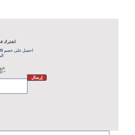
اشترك في
ا
ال
عنوا
ال
إرسال