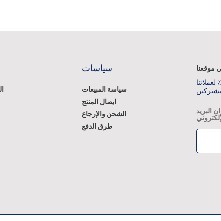
سياسات
 موقعنا
حصل على خصم 15٪ لعملائنا
سياسة المبيعات
ال
مشتركين
ايصال المنتج
ن البريد
الشحن والإرجاع
إلكتروني
طرق الدفع