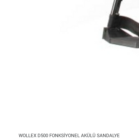
WOLLEX D500 FONKSİYONEL AKÜLÜ SANDALYE