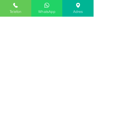
اتصل بنا
Telefon
WhatsApp
Adres
129/1 رقم الشارع: 1 B 4. المنطقة الصناعية Evka
- 3 Bornova İzmir
0232375 47 74
-
0532651 61 48
القائمة
الصفحة الرئيسية
معلومات عنا
منتجات
خدماتنا
الاتصالات
سياسات