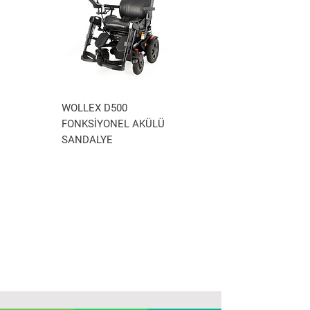
100
WOLLEX D500
LEKLİ
FONKSİYONEL AKÜLÜ
SANDALYE