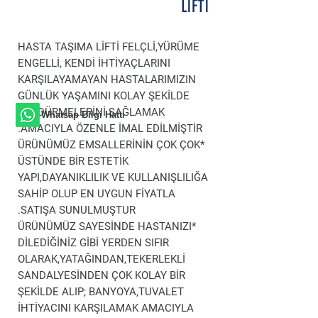
LİFTİ
HASTA TAŞIMA LİFTİ FELÇLİ,YÜRÜME
ENGELLİ, KENDİ İHTİYAÇLARINI
KARŞILAYAMAYAN HASTALARIMIZIN
GÜNLÜK YAŞAMINI KOLAY ŞEKİLDE
SÜRDÜRMELERİNİ SAĞLAMAK
Whatsap Bilgi Hattı
AMACIYLA ÖZENLE İMAL EDİLMİŞTİR.
*ÜRÜNÜMÜZ EMSALLERİNİN ÇOK ÇOK
ÜSTÜNDE BİR ESTETİK
YAPI,DAYANIKLILIK VE KULLANIŞLILIĞA
SAHİP OLUP EN UYGUN FİYATLA
SATIŞA SUNULMUŞTUR.
*ÜRÜNÜMÜZ SAYESİNDE HASTANIZI
DİLEDİĞİNİZ GİBİ YERDEN SIFIR
OLARAK,YATAĞINDAN,TEKERLEKLİ
SANDALYESİNDEN ÇOK KOLAY BİR
ŞEKİLDE ALIP; BANYOYA,TUVALET
İHTİYACINI KARŞILAMAK AMACIYLA