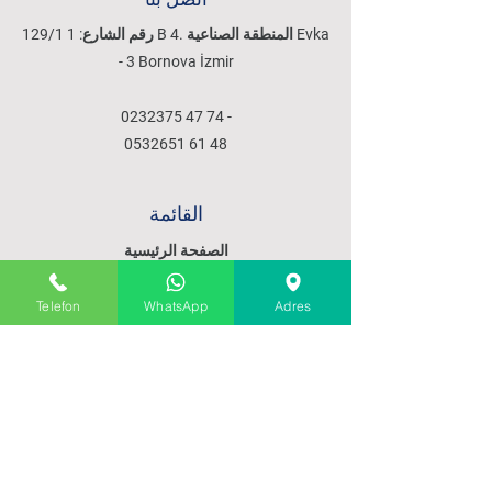
129/1 رقم الشارع: 1 B 4. المنطقة الصناعية Evka
- 3 Bornova İzmir
0232375 47 74
-
0532651 61 48
القائمة
الصفحة الرئيسية
معلومات عنا
منتجات
Telefon
WhatsApp
Adres
خدماتنا
الاتصالات
سياسات
سياسة المبيعات