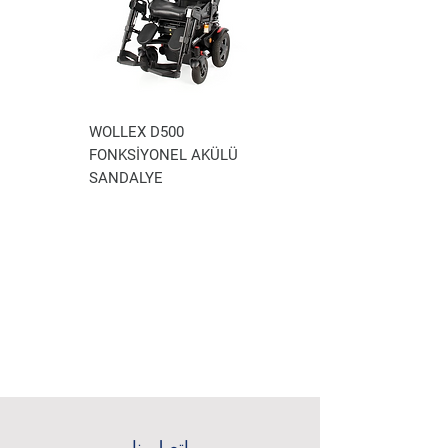
100
WOLLEX D500
LEKLİ
FONKSİYONEL AKÜLÜ
SANDALYE
اتصل بنا